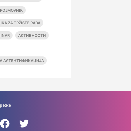
POJMOVNIK
IKA ZA TRŽIŠTE RADA
INAR
АКТИВНОСТИ
А АУТЕНТИФИКАЦИЈА
мреже
Facebook
Instagram
Youtube
Twitter
Linkedin