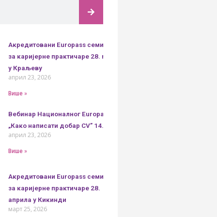
Акредитовани Europass семинар
за каријерне практичаре 28. маја
у Краљеву
април 23, 2026
Више »
Вебинар Националног Europass центра
„Како написати добар CV” 14. маја
април 23, 2026
Више »
Акредитовани Europass семинар
за каријерне практичаре 28.
априла у Кикинди
март 25, 2026