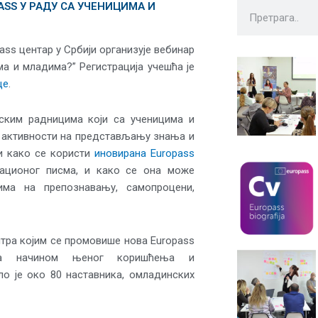
SS У РАДУ СА УЧЕНИЦИМА И
Претрага
ass центар у Србији организује вебинар
ма и младима?” Регистрација учешћа је
це
.
ским радницима који са ученицима и
, активности на представљању знања и
ти како се користи
иновирана Europass
ационог писма, и како се она може
има на препознавању, самопроцени,
нтра којим се промовише нова Europass
 са начином њеног коришћења и
о је око 80 наставника, омладинских