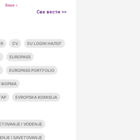
Више »
Све вести >>
19
CV
EU LOGIN НАЛОГ
E
EUROPASS
EUROPASS PORTFOLIO
АТФОРМА
ТАР
EVROPSKA KOMISIJA
ETOVANJE I VOĐENJE
ENJE I SAVETOVANJE