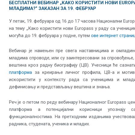
БЕСПЛАТНИ ВЕБИНАР „КАКО КОРИСТИТИ НОВИ EUROPA
МЛАДИМА?” ЗАКАЗАН ЗА 19. ФЕБРУАР
У петак, 19. фебруара од 16 до 17 часова Национални Europ
на тему „Како користити нови Europass у раду са ученици
могућа до 19. фебруара у подне, путем
ове интернет страни
Вебинар је намењен пре свега наставницима и омладин
младима спроводе, или су заинтересовани за спровођење
вештина кроз радну биографију (ЦВ). Учесници ће сазна
платформа
за креирање личног профила, ЦВ-а и мотив
искористити у контексту рада са ученицима и млад
дефинисању и представљању вештина и знања.
Реч је о петом по реду вебинару Националног Europass це
платформа а потенцијални корисници упознају
функционалностима. На претходним издањима учествовал
радника, студената, ученика и младих.