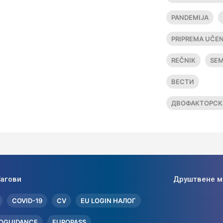
PANDEMIJA
PRIPREMA UČEN
REČNIK
SEM
ВЕСТИ
ДВОФАКТОРСК
агови
Друштвене 
COVID-19
CV
EU LOGIN НАЛОГ
OGUIDANCE
EUROPASS