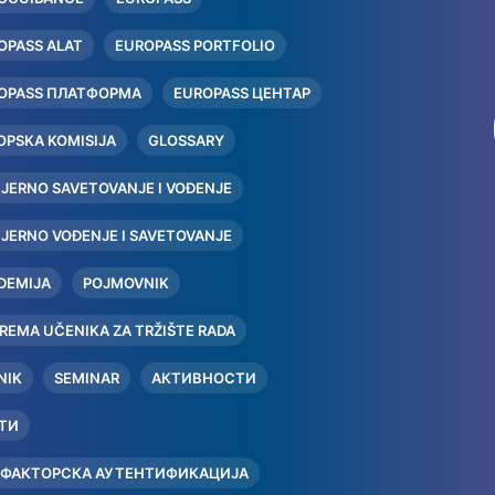
OPASS ALAT
EUROPASS PORTFOLIO
OPASS ПЛАТФОРМА
EUROPASS ЦЕНТАР
OPSKA KOMISIJA
GLOSSARY
IJERNO SAVETOVANJE I VOĐENJE
IJERNO VOĐENJE I SAVETOVANJE
DEMIJA
POJMOVNIK
PREMA UČENIKA ZA TRŽIŠTE RADA
NIK
SEMINAR
АКТИВНОСТИ
ТИ
ФАКТОРСКА АУТЕНТИФИКАЦИЈА